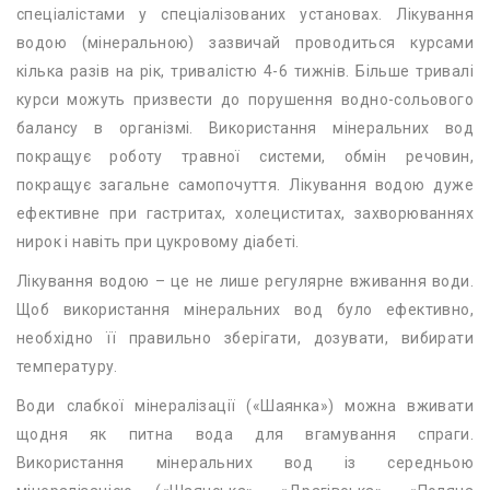
спеціалістами у спеціалізованих установах. Лікування
водою (мінеральною) зазвичай проводиться курсами
кілька разів на рік, тривалістю 4-6 тижнів. Більше тривалі
курси можуть призвести до порушення водно-сольового
балансу в організмі. Використання мінеральних вод
покращує роботу травної системи, обмін речовин,
покращує загальне самопочуття. Лікування водою дуже
ефективне при гастритах, холециститах, захворюваннях
нирок і навіть при цукровому діабеті.
Лікування водою – це не лише регулярне вживання води.
Щоб використання мінеральних вод було ефективно,
необхідно її правильно зберігати, дозувати, вибирати
температуру.
Води слабкої мінералізації («Шаянка») можна вживати
щодня як питна вода для вгамування спраги.
Використання мінеральних вод із середньою