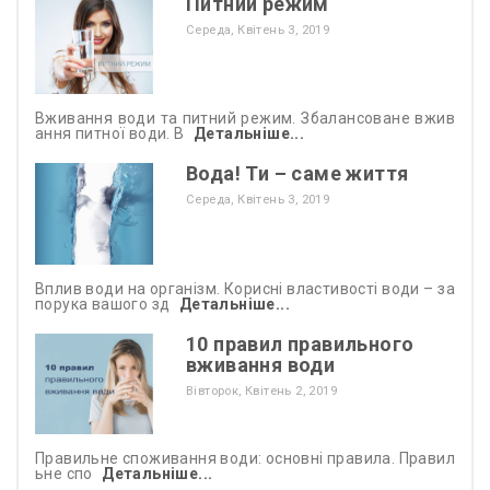
Питний режим
Середа,
Квітень
3,
2019
Вживання води та питний режим. Збалансоване вжив
ання питної води. В
Детальніше...
Вода! Ти – саме життя
Середа,
Квітень
3,
2019
Вплив води на організм. Корисні властивості води – за
порука вашого зд
Детальніше...
10 правил правильного
вживання води
Вівторок,
Квітень
2,
2019
Правильне споживання води: основні правила. Правил
ьне спо
Детальніше...