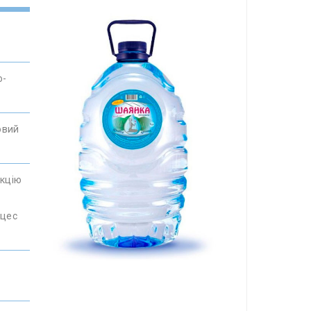
о-
овий
нкцію
оцес