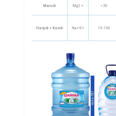
Магній
Mg2 +
<30
Натрій + Kалій
Na+ K+
10-100