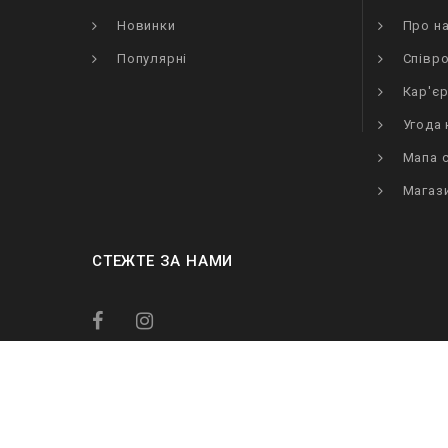
Новинки
Про н
Популярні
Співр
Кар'є
Угода
Мапа 
Магаз
СТЕЖТЕ ЗА НАМИ