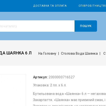
ДОСТАВКА ТА ОПЛАТА
СПІВРОБІТНИЦТВ
ПОШУК
ДА ШАЯНКА 6 Л
На Головну
Столова Вода Шаянка
С
Артикул:
2000000716527
Упаковка: 2 пл. х 6 л.
Бутильована вода «Шаянка» 6 л — негазова
Закарпаття. «Шаянка» має приємний смак, і