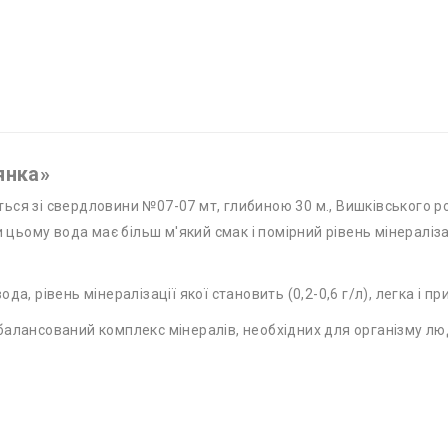
янка»
ься зі свердловини №07-07 мт, глибиною 30 м., Вишківського р
 цьому вода має більш м'який смак і помірний рівень мінералізац
а, рівень мінералізації якої становить (0,2-0,6 г/л), легка і п
алансований комплекс мінералів, необхідних для організму лю