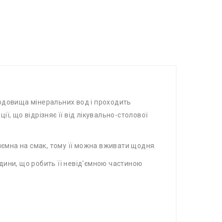
одовища мінеральних вод і проходить
ії, що відрізняє її від лікувально-столової
риємна на смак, тому її можна вживати щодня.
дини, що робить її невід'ємною частиною