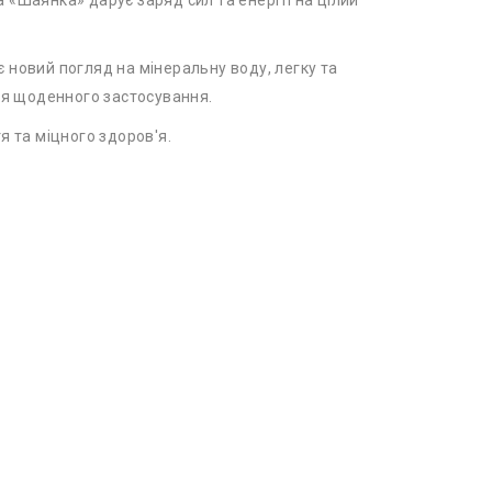
«Шаянка» дарує заряд сил та енергії на цілий
новий погляд на мінеральну воду, легку та
ля щоденного застосування.
я та міцного здоров'я.