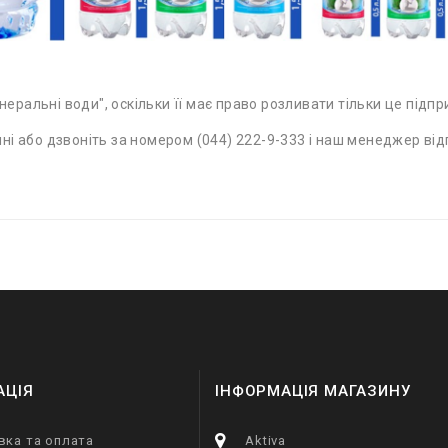
неральні води", оскільки її має право розливати тільки це підп
і або дзвоніть за номером (044) 222-9-333 і наш менеджер відп
АЦІЯ
ІНФОРМАЦІЯ МАГАЗИНУ
вка та оплата
Aktiva