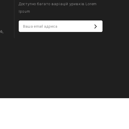
Доступно багато варіацій уривків Lorem
Ipsum
6,