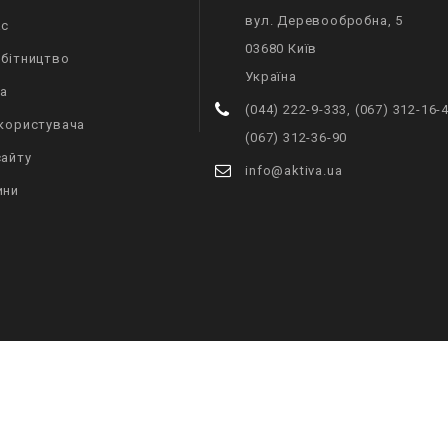
вул. Деревообробна, 5
ас
03680 Київ
обітництво
Україна
ра
(044) 222-9-333, (067) 312-16-4
 користувача
(067) 312-36-90
сайту
info@aktiva.ua
ини
© 2026 - Засоби електронної комерції PrestaShop™