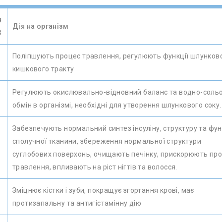
я
Дія на організм
3
Поліпшують процес травлення, регулюють функції шлунков
кишкового тракту
Регулюють окислювально-відновний баланс та водно-соль
обмін в організмі, необхідні для утворення шлункового соку.
Забезпечують нормальний синтез інсуліну, структуру та фу
сполучної тканини, збереження нормальної структури
суглобових поверхонь, очищають печінку, прискорюють пр
травлення, впливають на ріст нігтів та волосся.
Зміцнює кістки і зуби, покращує згортання крові, має
протизапальну та антигістамінну дію