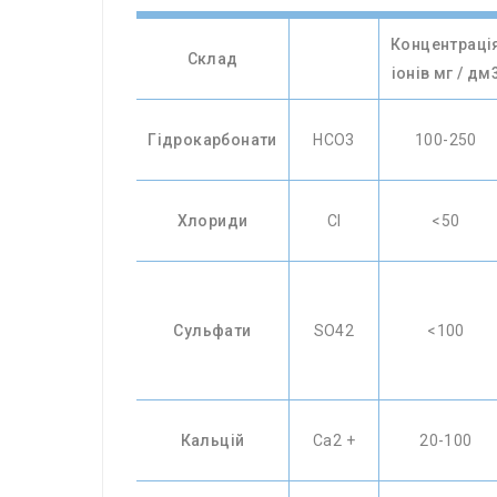
Концентраці
Склад
іонів мг / дм
Гідрокарбонати
НСО3
100-250
Хлориди
CI
<50
Сульфати
SO42
<100
Кальцій
Ca2 +
20-100