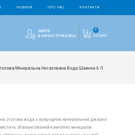
О
НОВИНИ
ПРО НАС
КОНТАКТИ
0
УВІЙТИ
КОШИК
& ЗАРЕЄСТРУВАТИСЬ
толова Мінеральна Негазована Вода Шаянка 6 Л
на столова вода з природних мінеральних джерел
 містить збалансований комплекс мінералів.