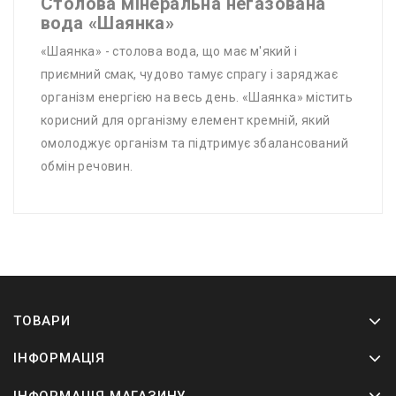
Столова мінеральна негазована
вода «Шаянка»
«Шаянка» - столова вода, що має м'який і
приємний смак, чудово тамує спрагу і заряджає
організм енергією на весь день. «Шаянка» містить
корисний для організму елемент кремній, який
омолоджує організм та підтримує збалансований
обмін речовин.
ТОВАРИ
ІНФОРМАЦІЯ
ІНФОРМАЦІЯ МАГАЗИНУ