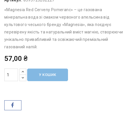
«Magnesia Red Cerveny Pomeranc» – це газована
мінеральна вода зі смаком червоного апельсина від
культового чеського бренду «Magnesia», яка поєднує
перевірену якість та натуральний вміст магнію, створюючи
унікально привабливий та освіжаючий преміальний
газований напій.
57,00 ₴
У КОШИК