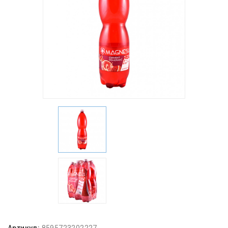
Артикул:
8595723202227