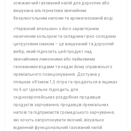
освіжаючий газований напій для дорослих або
вишукана альтернатива звичайним
безалкогольним напоям та ароматизованій воді.
«Червоний апельсин» з його характерним
насиченим кольором та складним гірко-солодким
цитрусовим смаком – це вишуканий та дорослий
вибір, який підносить цей продукт над
звичайними лимонними або лаймовими
газованими водами та надає йому справжнього
преміального позиціонування. Достуана у
пляшках об’ємом 1,5 літра та продається в ящиках
по 6 шт ідеально підходить для
східноєвропейських роздрібних продавців
продуктів харчування, продавців преміальних
напоїв та підприємств громадського харчування,
які хочуть запропонувати якісний, візуально
відмінний функціональний газований напій.