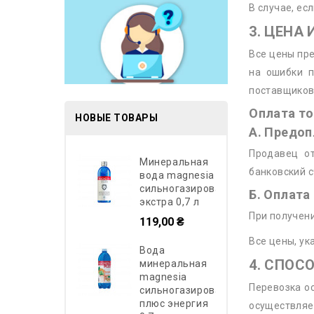
В случае, ес
3. ЦЕНА
Все цены пре
на ошибки п
поставщиков
Оплата т
НОВЫЕ ТОВАРЫ
А. Предоп
Продавец о
минеральная
банковский с
вода magnesia
сильногазированная
Б. Оплат
экстра 0,7 л
При получени
119,00 ₴
Все цены, у
вода
4. СПОС
минеральная
magnesia
Перевозка о
сильногазированная
плюс энергия
осуществляет