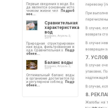
Первые сведения о воде. Во
перевозку (п
да является основным исто
чником жизни чел
Подроб
При выполне
нее...
перечислены 
Сравнительная
характеристика
В случае, е
вод
возврата сто
Вторник,
Апрель
2,
2019
В случае не
Природная структурирован
ная вода, фильтрованная в
возвращен за
ода. Сравнительная х
Подр
обнее...
7. УСЛО
Баланс воды
В случае оч
Вторник,
Апрель
2,
2019
упаковке, П
Оптимальный баланс воды
надлежащей 
в организме достигается пр
и регулярном соблюд
Подр
обнее...
В случае, ес
8. РЕКЛ
Жалобы на 