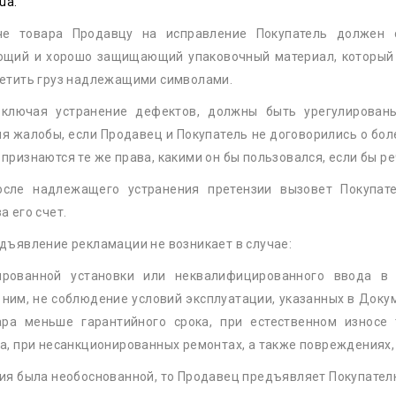
ua.
че товара Продавцу на исправление Покупатель должен 
ющий и хорошо защищающий упаковочный материал, который 
метить груз надлежащими символами.
 включая устранение дефектов, должны быть урегулирова
 жалобы, если Продавец и Покупатель не договорились о боле
признаются те же права, какими он бы пользовался, если бы р
осле надлежащего устранения претензии вызовет Покупат
а его счет.
дъявление рекламации не возникает в случае:
ированной установки или неквалифицированного ввода в 
 ним, не соблюдение условий эксплуатации, указанных в Доку
ра меньше гарантийного срока, при естественном износе 
ца, при несанкционированных ремонтах, а также повреждениях
ия была необоснованной, то Продавец предъявляет Покупателю