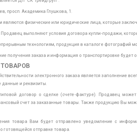
вляется ДП "СК ТрейдГруп".
иев, просп. Академика Глушкова, 1.
и являются физические или юридические лица, которые заклю
и Продавец выполняют условия договора купли-продажи, котор
епрерывным технологиям, продукция в каталоге фотографий мо
ие получения заказа и информация о транспортировке будет о
З ТОВАРОВ
ствительности электронного заказа является заполнение всег
 данные и реквизиты.
 типовой договор о сделке (счете-фактуре). Продавец может
ансовый счет за заказанные товары. Также продукцию Вы может
ения товара Вам будет отправлено уведомление с информа
о готовящейся отправке товара.