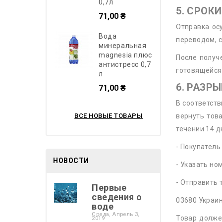
0,7л
5. СРОК
71,00 ₴
Отправка ос
вода
переводом, с
минеральная
magnesia плюс
После получ
антистресс 0,7
готовящейся 
л
6. РАЗР
71,00 ₴
В соответств
ВСЕ НОВЫЕ ТОВАРЫ
вернуть тов
течении 14 д
- Покупатель
НОВОСТИ
- Указать но
- Отправить
Первые
сведения о
03680 Украин
воде
Среда,
Апрель
3,
Товар долже
2019