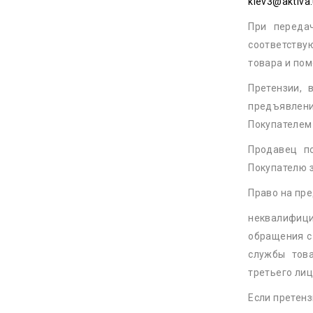
kiev3@aktiva.
При переда
соответству
товара и по
Претензии,
предъявления
Покупателем 
Продавец п
Покупателю з
Право на пре
неквалифиц
обращения с
службы това
третьего ли
Если претенз