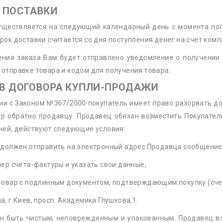
И ПОСТАВКИ
уществляется на следующий календарный день с момента пол
рок доставки считается со дня поступления денег на счет комп
ения заказа Вам будет отправлено уведомление о получении 
отправке товара и кодом для получения товара.
ЫВ ДОГОВОРА КУПЛИ-ПРОДАЖИ
ии с Законом №367/2000 покупатель имеет право разорвать до
ар обратно продавцу. Продавец обязан возместить Покупател
ней, действуют следующие условия:
 должен отправить на электронный адрес Продавца сообщение о
мер счета-фактуры и указать свои данные;
 товар с подлинным документом, подтверждающим покупку (сче
а, г.Киев, просп. Академика Глушкова,1.
н быть чистым, неповрежденным и упакованным. Продавец во