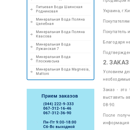
Продавцом я
Питьевая Вода Шаянская
Украина, г.К
Родниковая
Минеральная Вода Поляна
Покупателям
Целебная
Покупатель 
Минеральная Вода Поляна
Квасова
Благодаря н
Минеральная Вода
Лужанская 7
Подтвержден
Минеральная Вода
2. ЗАКА
Плоскивська
Минеральная Вода Magnesia,
Условием дей
Mattoni
необходимые
Заказ - это
выставить ав
08-90.
После получ
информация 